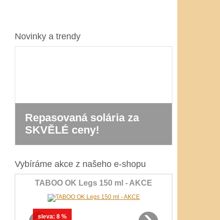
Novinky a trendy
Repasovaná solária za
Nová řa
SKVĚLÉ ceny!
Prestig
Vybíráme akce z našeho e-shopu
TABOO OK Legs 150 ml - AKCE
‹
›
sleva:
8 %