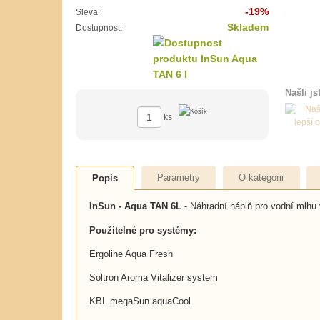
-19%
Sleva:
Skladem
Dostupnost:
Našli js
ks
Parametry
O kategorii
Popis
InSun - Aqua TAN 6L
- Náhradní náplň pro vodní mlhu v
Použitelné pro systémy:
Ergoline Aqua Fresh
Soltron Aroma Vitalizer system
KBL megaSun aquaCool