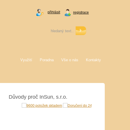
přihlásit
registrace
Využití
Poradna
Vše o nás
Kontakty
Důvody proč InSun, s.r.o.