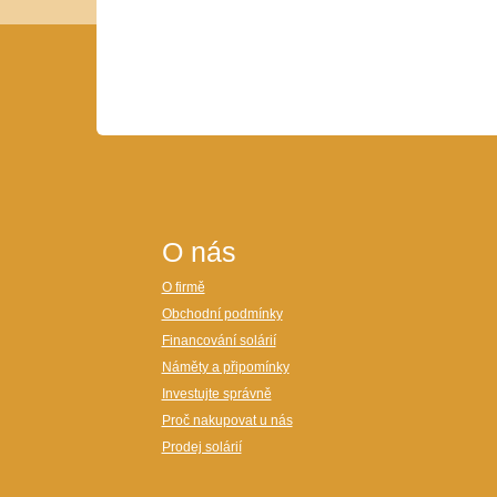
O nás
O firmě
Obchodní podmínky
Financování solárií
Náměty a připomínky
Investujte správně
Proč nakupovat u nás
Prodej solárií