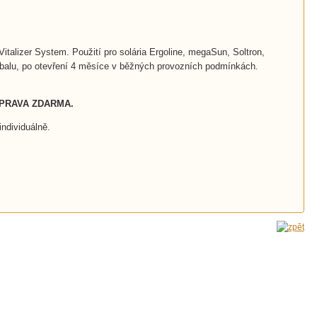
talizer System. Použití pro solária Ergoline, megaSun, Soltron,
balu, po otevření 4 měsíce v běžných provozních podmínkách.
OPRAVA ZDARMA.
ndividuálně.