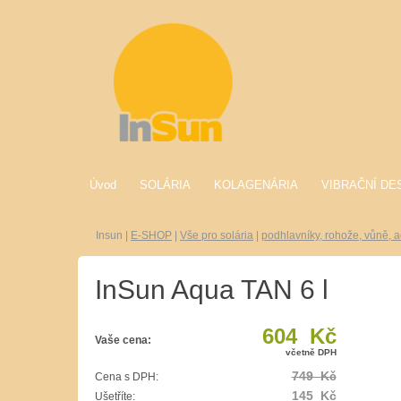
Úvod
SOLÁRIA
KOLAGENÁRIA
VIBRAČNÍ DE
Insun
|
E-SHOP
|
Vše pro solária
|
podhlavníky, rohože, vůně, a
InSun Aqua TAN 6 l
604 Kč
Vaše cena:
včetně DPH
749 Kč
Cena s DPH:
145 Kč
Ušetříte: