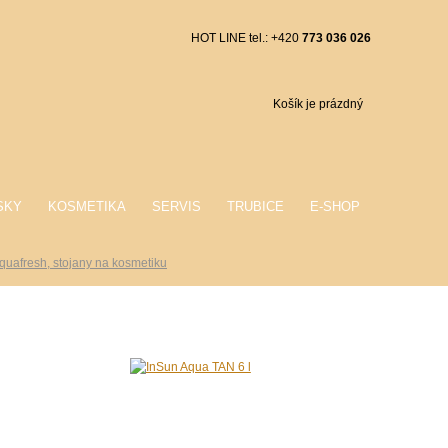
HOT LINE tel.: +420
773 036 026
Košík je prázdný
SKY
KOSMETIKA
SERVIS
TRUBICE
E-SHOP
quafresh, stojany na kosmetiku