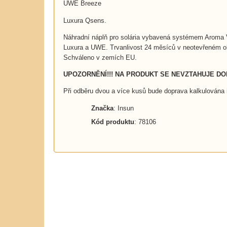
UWE Breeze
Luxura Qsens.
Náhradní náplň pro solária vybavená systémem Aroma Vi
Luxura a UWE. Trvanlivost 24 měsíců v neotevřeném o
Schváleno v zemích EU.
UPOZORNĚNÍ!!! NA PRODUKT SE NEVZTAHUJE D
Při odběru dvou a více kusů bude doprava kalkulována i
Značka
: Insun
Kód produktu
: 78106