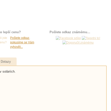
te lepší cenu?
Pošlete odkaz známému...
Pošlete odkaz,
pokusíme se Vám
vyhovět...
Dotazy
 soláriích.