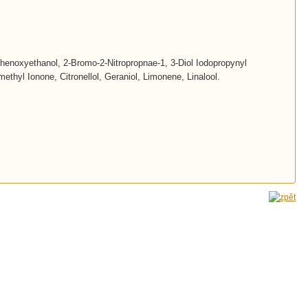
Phenoxyethanol, 2-Bromo-2-Nitropropnae-1, 3-Diol Iodopropynyl
hyl Ionone, Citronellol, Geraniol, Limonene, Linalool.