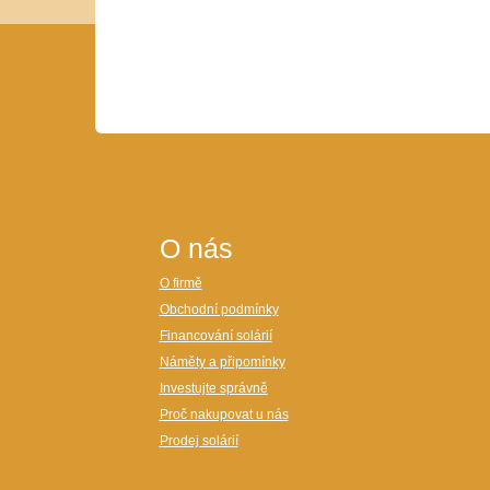
O nás
O firmě
Obchodní podmínky
Financování solárií
Náměty a připomínky
Investujte správně
Proč nakupovat u nás
Prodej solárií