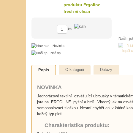
ks
Našli js
Novinka
Náš tip
O kategorii
Dotazy
Popis
NOVINKA
Jednorázové textilní osvěžující ubrousky v tématick
jste na ERGOLINE pyšní a hrdí. Vhodný jak na osvěžen
samoopalovací složkou. Nesmí chybět ani v žádné kabel
každý typ pleti.
Charakteristika produktu: