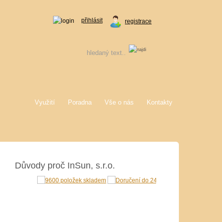
přihlásit
registrace
Využití
Poradna
Vše o nás
Kontakty
Důvody proč InSun, s.r.o.