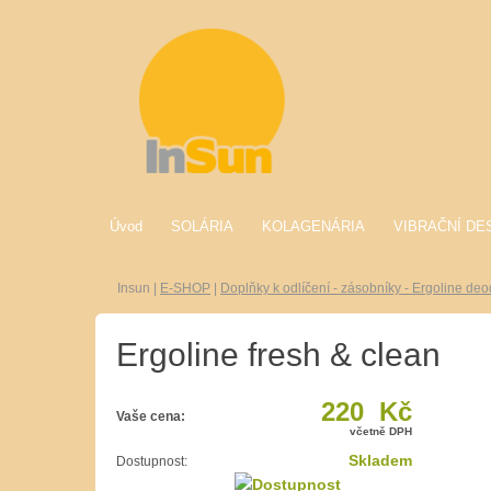
Úvod
SOLÁRIA
KOLAGENÁRIA
VIBRAČNÍ DE
Insun
|
E-SHOP
|
Doplňky k odlíčení - zásobníky - Ergoline de
Ergoline fresh & clean
220 Kč
Vaše cena:
včetně DPH
Skladem
Dostupnost: