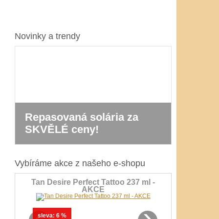
Novinky a trendy
Repasovaná solária za
Nová řa
SKVĚLÉ ceny!
Prestig
Vybíráme akce z našeho e-shopu
Tan Desire Perfect Tattoo 237 ml -
AKCE
‹
›
sleva:
6 %