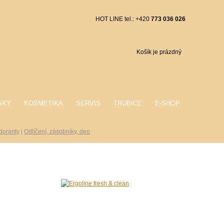
HOT LINE tel.: +420
773 036 026
Košík je prázdný
SKY
KOSMETIKA
SERVIS
TRUBICE
E-SHOP
odoranty
|
Odlíčení, zásobníky, deo