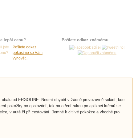
te lepší cenu?
Pošlete odkaz známému...
Pošlete odkaz,
pokusíme se Vám
vyhovět...
ém obalu od ERGOLINE. Nesmí chybět v žádné provozovně solárií, kde
í pokožky po opalování, tak na otření rukou po aplikaci krémů se
ce, v autě či při cestování. Jemné k citlivé pokožce a vhodné pro