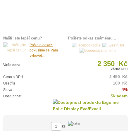
Našli jste lepší cenu?
Pošlete odkaz známému...
Pošlete odkaz,
pokusíme se Vám
vyhovět...
2 350 Kč
Vaše cena:
včetně DPH
2 450 Kč
Cena s DPH:
100 Kč
Ušetříte:
-4%
Sleva:
Skladem
Dostupnost:
ks