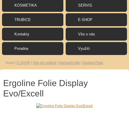
KOSMETIKA
SERVIS
TRUBICE
E-SHOP
Kontakty
Vše o nás
Poradna
Využití
Insun
|
E-SHOP
|
Vše pro solária
|
Nahradní díly
|
Display Folie
Ergoline Folie Display
Evo/Excell