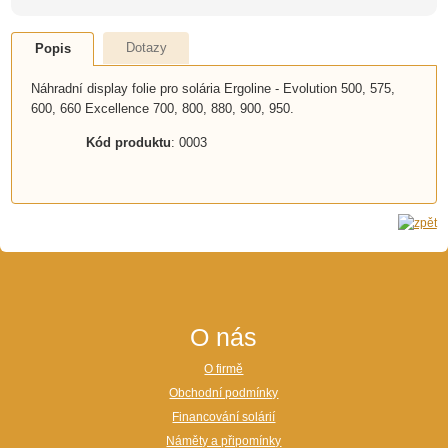
Dotazy
Popis
Náhradní display folie pro solária Ergoline - Evolution 500, 575,
600, 660 Excellence 700, 800, 880, 900, 950.
Kód produktu
: 0003
O nás
O firmě
Obchodní podmínky
Financování solárií
Náměty a připomínky