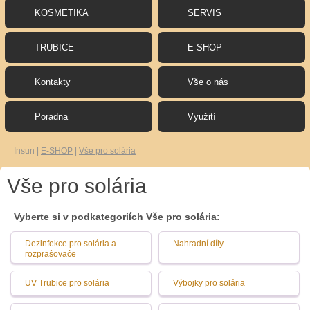
KOSMETIKA
SERVIS
TRUBICE
E-SHOP
Kontakty
Vše o nás
Poradna
Využití
Insun
|
E-SHOP
|
Vše pro solária
Vše pro solária
Vyberte si v podkategoriích Vše pro solária:
Dezinfekce pro solária a
Nahradní díly
rozprašovače
UV Trubice pro solária
Výbojky pro solária