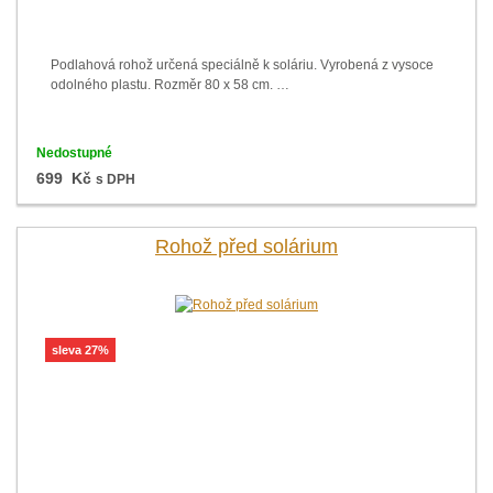
Podlahová rohož určená speciálně k soláriu. Vyrobená z vysoce
odolného plastu. Rozměr 80 x 58 cm. …
Nedostupné
699 Kč
s DPH
Rohož před solárium
sleva 27%