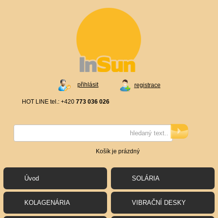
přihlásit
registrace
HOT LINE tel.: +420
773 036 026
Košík je prázdný
Úvod
SOLÁRIA
KOLAGENÁRIA
VIBRAČNÍ DESKY