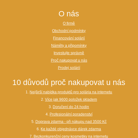
O nás
O firmě
Obchodní podmínky
Financování solárií
Náměty a připomínky
Investujte správně
Proč nakupovat u nás
Prodej solárií
10 důvodů proč nakupovat u nás
1.
Nejširší nabídka produktů pro solária na internetu
2.
Více jak 9600 položek skladem
3.
Doručení do 24 hodin
4.
Profesionální poradenství
5.
Doprava zdarma - při nákupu nad 3500 Kč
6.
Ke každé objednávce dárek zdarma
7.
Bezkonkurenční ceny kosmetiky na internetu