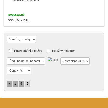
Nedostupné
595 Kč
s DPH
Pouze akční položky
Položky skladem
«
1
5
6