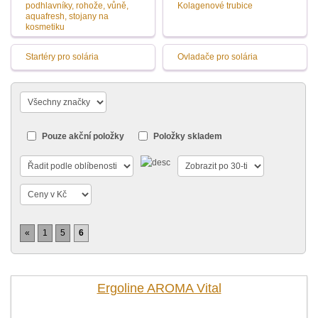
podhlavníky, rohože, vůně,
Kolagenové trubice
aquafresh, stojany na
kosmetiku
Startéry pro solária
Ovladače pro solária
Pouze akční položky
Položky skladem
«
1
5
6
Ergoline AROMA Vital