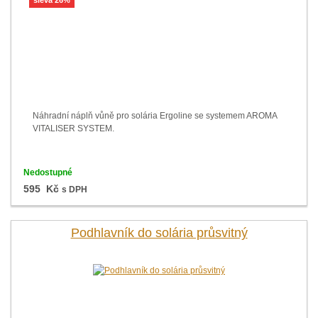
sleva 26%
Náhradní náplň vůně pro solária Ergoline se systemem AROMA
VITALISER SYSTEM.
Nedostupné
595 Kč
s DPH
Podhlavník do solária průsvitný