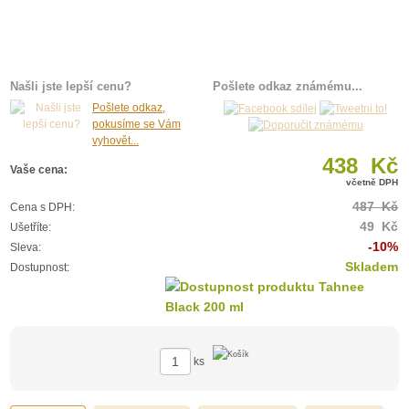
Našli jste lepší cenu?
Pošlete odkaz známému...
Pošlete odkaz,
pokusíme se Vám
vyhovět...
438 Kč
Vaše cena:
včetně DPH
487 Kč
Cena s DPH:
49 Kč
Ušetříte:
-10%
Sleva:
Skladem
Dostupnost:
ks