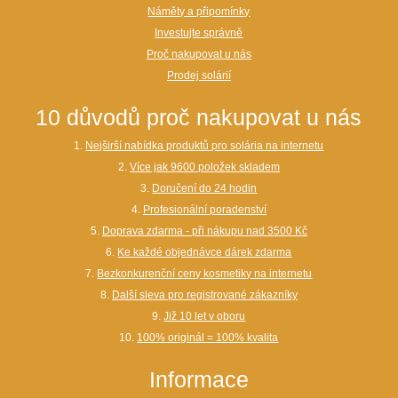
Náměty a připomínky
Investujte správně
Proč nakupovat u nás
Prodej solárií
10 důvodů proč nakupovat u nás
1.
Nejširší nabídka produktů pro solária na internetu
2.
Více jak 9600 položek skladem
3.
Doručení do 24 hodin
4.
Profesionální poradenství
5.
Doprava zdarma - při nákupu nad 3500 Kč
6.
Ke každé objednávce dárek zdarma
7.
Bezkonkurenční ceny kosmetiky na internetu
8.
Další sleva pro registrované zákazníky
9.
Již 10 let v oboru
10.
100% originál = 100% kvalita
Informace