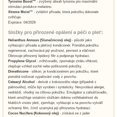
Tyrosine Boost™
- zvýšený obsah tyrosinu pro maximální
stimulaci produkce melaninu.
Xtreme Moist™
- zvláštní přísada, která pokožku dokonale
zvlhčuje.
Expirace: 04/2029
Složky pro přirozené opálení a péči o pleť:
Helianthus Annuus
(
Slunečnicový olej
)
- působí jako
vyhlazující přísada a pleťový kondicionér. Pomáhá pokožku
regenerovat, zachovává její pružnost, pevnost a vláčnost.
Obnovuje přirozený lipidový filtr a podporuje hydrataci.
Propylene Glycol
- zvlhčovadlo, zpomaluje ztrátu vlhkosti,
zlepšuje vzhled suché nebo poškozené pokožky.
Dimethicone
- silikon, je kondicionérem pro pokožku, které
pomáhá snižovat vypařování vody z povrchu.
Cetearyl Alcohol
- derivát z kokosového oleje (případně z
palmového), může být vyroben i synteticky. Nevyvolává alergie,
nedráždí, vhodný na citlivou pokožku. Emulgátor a zahušťovadlo,
které umožňuje ostatním složkám dobrou vstřebatelnost do
hlubších vrstev pleti, zjemňuje, vyhlazuje a na povrchu vytváří
ochranný film, čímž uzamyká její přirozenou hydrataci.
Cocos Nucifera (
Kokosový olej
)
- získává se z jader