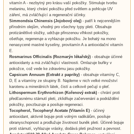
vitamín A - nezbytný pro krásu vaší pokožky. Stimuluje tvorbu
melaninu, který chrání pokožku před světlem a pohlcuje UV
záření, má zvláčňující a regenerační účinky.
Simmondsia Chinensis
(Jojobový olej)
- patří k nejcennějším
přírodním olejům, vhodný pro všechny typy pleti. Obsahuje
protizánětlivé složky, udržuje přirozenou vlhkost pokožky,
ošetřuje, regeneruje a vyhlazuje pokožku. Je bohatý na mono
nenasycené mastné kyseliny, provitamín A a antioxidační vitamín
E.
Rosmarinus Officinalis
(
Rozmarýn lékařský
)
- obsahuje účinné
antioxidanty a má zvláčňující vlastnosti. Omlazuje buňky v
pokožce, což vede ke zdravému jasu pokožky.
Capsicum Annuum
(
Extrakt z papriky
)
- obsahuje vitamíny C,
D, E a vitamíny ze skupiny B. Najdeme v nich velké množství
karotenu a minerálních látek, čistí a celkově pečují o pleť.
Lithospermum Erythrorhizon (
Kořenový extrak
)
- chrání proti
předčasnému stárnutí pleti, zklidňuje začervenání a podráždění
pokožky, povzbuzuje a posiluje regeneraci.
Tocopherol,
Tocopheryl Acetate
(
Vitamín E
)
- účinný
antioxidant, aktivně bojuje proti volným radikálům, posiluje
obranyschopnost a prodlužuje životnost buněk pleti. Účinně bojuje
proti stárnutí, vyhlazuje vrásky, dodává pleti pružnost a pevnost.