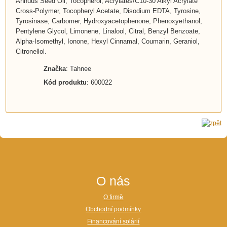
Annuus Seed Oil, Tocopherol, Acrylates/C10-30 Alkyl Acrylate
Cross-Polymer, Tocopheryl Acetate, Disodium EDTA, Tyrosine,
Tyrosinase, Carbomer, Hydroxyacetophenone, Phenoxyethanol,
Pentylene Glycol, Limonene, Linalool, Citral, Benzyl Benzoate,
Alpha-Isomethyl, Ionone, Hexyl Cinnamal, Coumarin, Geraniol,
Citronellol.
Značka
: Tahnee
Kód produktu
: 600022
O nás
O firmě
Obchodní podmínky
Financování solárií