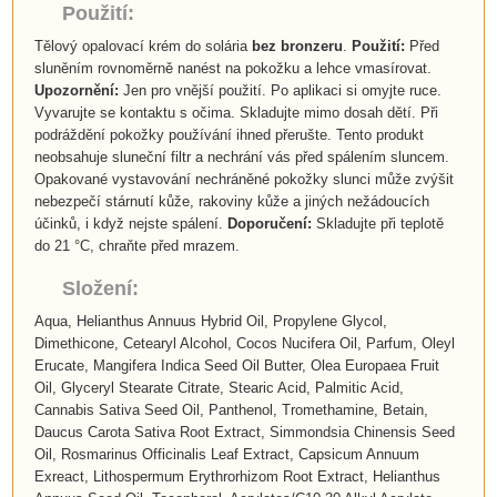
Použití:
Tělový opalovací krém do solária
bez bronzeru
.
Použití:
Před
sluněním rovnoměrně nanést na pokožku a lehce vmasírovat.
Upozornění:
Jen pro vnější použití. Po aplikaci si omyjte ruce.
Vyvarujte se kontaktu s očima. Skladujte mimo dosah dětí. Při
podráždění pokožky používání ihned přerušte. Tento produkt
neobsahuje sluneční filtr a nechrání vás před spálením sluncem.
Opakované vystavování nechráněné pokožky slunci může zvýšit
nebezpečí stárnutí kůže, rakoviny kůže a jiných nežádoucích
účinků, i když nejste spálení.
Doporučení:
Skladujte při teplotě
do 21 °C, chraňte před mrazem.
Složení:
Aqua, Helianthus Annuus
Hybrid Oil, Propylene Glycol,
Dimethicone, Cetearyl Alcohol, Cocos Nucifera Oil, Parfum, Oleyl
Erucate, Mangifera Indica Seed Oil Butter, Olea Europaea Fruit
Oil, Glyceryl Stearate Citrate, Stearic Acid, Palmitic Acid,
Cannabis Sativa Seed Oil, Panthenol, Tromethamine, Betain,
Daucus Carota Sativa Root Extract, Simmondsia Chinensis Seed
Oil, Rosmarinus Officinalis Leaf Extract, Capsicum Annuum
Exreact, Lithospermum Erythrorhizom Root Extract, Helianthus