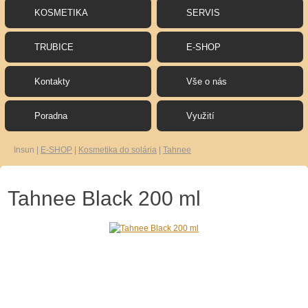
KOSMETIKA
SERVIS
TRUBICE
E-SHOP
Kontakty
Vše o nás
Poradna
Využití
Insun
|
E-SHOP
|
Kosmetika do solária
|
Tahnee
Tahnee Black 200 ml