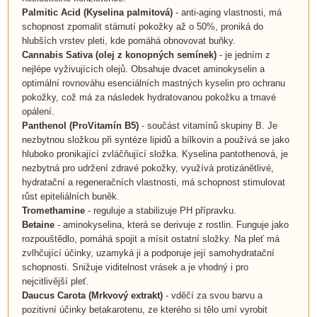
Palmitic Acid
(
Kyselina palmitová
)
- anti-aging vlastnosti, má
schopnost zpomalit stárnutí pokožky až o 50%, proniká do
hlubších vrstev pleti, kde pomáhá obnovovat buňky.
Cannabis Sativa
(olej z konopných semínek)
- je jedním z
nejlépe vyživujících olejů. Obsahuje dvacet aminokyselin a
optimální rovnováhu esenciálních mastných kyselin pro ochranu
pokožky, což má za následek hydratovanou pokožku a tmavé
opálení.
Panthenol
(
ProVitamín B5
)
- součást vitamínů skupiny B. Je
nezbytnou složkou při syntéze lipidů a bílkovin a používá se jako
hluboko pronikající zvláčňující složka. Kyselina pantothenová, je
nezbytná pro udržení zdravé pokožky, využívá protizánětlivé,
hydratační a regeneračních vlastnosti, má schopnost stimulovat
růst epiteliálních buněk.
Tromethamine
- reguluje a stabilizuje PH přípravku.
Betaine
- aminokyselina, která se derivuje z rostlin. Funguje jako
rozpouštědlo, pomáhá spojit a mísit ostatní složky. Na pleť má
zvlhčující účinky, uzamyká ji a podporuje její samohydratační
schopnosti. Snižuje viditelnost vrásek a je vhodný i pro
nejcitlivější pleť.
Daucus Carota
(
Mrkvový extrakt
)
- vděčí za svou barvu a
pozitivní účinky betakarotenu, ze kterého si tělo umí vyrobit