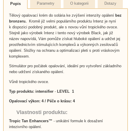
Parametry
O kategorii
Dotazy
Popis
Tělový opalovací krém do solária ke zvýšení intenzity opálení
bez
bronzeru.
Kromě již velmi populárního produktu Intenz je nyní
k dispozici podobný produkt, ale s novou vůní tropického ovoce.
Stejně jako výrobek Intenz i tento nový výrobek Black, jak již
název napovídá, Vám pomůže získat hluboké opálení a udržet jej
prostřednictvím stimulujících komplexů a výkonných zesilovačů
opálení. Složky na ochranu a optimalizaci pleti s proti vráskovým
komplexem.
​Stimulátor pro počátek opalování, ideální pro vytvoření základního
nebo udržení získaného opálení.
Vůně tropického ovoce.
Typ produktu: intensifier
-
LEVEL 1
Opalovací výkon:
4 / Péče o krásu:
4
Vlastnosti produktu:
Tropic Tan Enhancers™
- unikátní formule k dosažení
intezivního opálení.