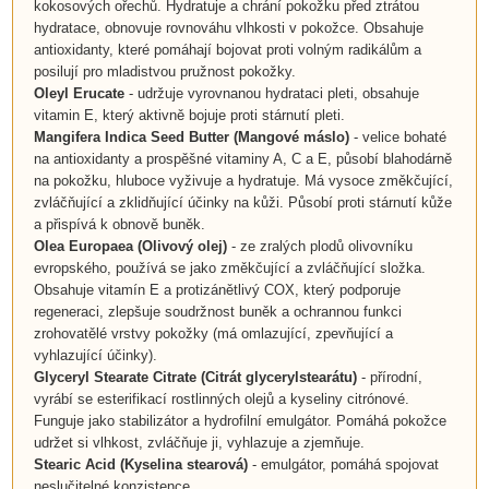
kokosových ořechů. Hydratuje a chrání pokožku před ztrátou
hydratace, obnovuje rovnováhu vlhkosti v pokožce. Obsahuje
antioxidanty, které pomáhají bojovat proti volným radikálům a
posilují pro mladistvou pružnost pokožky.
Oleyl Erucate
- udržuje vyrovnanou hydrataci pleti, obsahuje
vitamin E, který aktivně bojuje proti stárnutí pleti.
Mangifera Indica Seed Butter
(
Mangové máslo
)
- velice bohaté
na antioxidanty a prospěšné vitaminy A, C a E, působí blahodárně
na pokožku, hluboce vyživuje a hydratuje. Má vysoce změkčující,
zvláčňující a zklidňující účinky na kůži. Působí proti stárnutí kůže
a přispívá k obnově buněk.
Olea Europaea
(
Olivový olej
)
- ze zralých plodů olivovníku
evropského, používá se jako změkčující a zvláčňující složka.
Obsahuje vitamín E a protizánětlivý COX, který podporuje
regeneraci, zlepšuje soudržnost buněk a ochrannou funkci
zrohovatělé vrstvy pokožky (má omlazující, zpevňující a
vyhlazující účinky).
Glyceryl Stearate Citrate (Citrát glycerylstearátu)
- přírodní,
vyrábí se esterifikací rostlinných olejů a kyseliny citrónové.
Funguje jako stabilizátor a hydrofilní emulgátor. Pomáhá pokožce
udržet si vlhkost, zvláčňuje ji, vyhlazuje a zjemňuje.
Stearic Acid
(
Kyselina stearová
)
- emulgátor, pomáhá spojovat
neslučitelné konzistence.