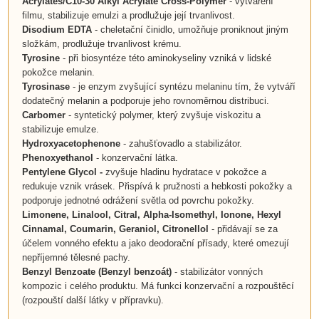
Acrylates/C10-30 Alkyl Acrylate Cross-Polymer
- vytváření
filmu, stabilizuje emulzi a prodlužuje její trvanlivost.
Disodium EDTA
- cheletační činidlo, umožňuje proniknout jiným
složkám, prodlužuje trvanlivost krému.
Tyrosine
- při biosyntéze této aminokyseliny vzniká v lidské
pokožce melanin.
Tyrosinase
- je enzym zvyšující syntézu melaninu tím, že vytváří
dodatečný melanin a podporuje jeho rovnoměrnou distribuci.
Carbomer
- syntetický polymer, který zvyšuje viskozitu a
stabilizuje emulze.
Hydroxyacetophenone
- zahušťovadlo a stabilizátor.
Phenoxyethanol
- konzervační látka.
Pentylene Glycol
-
zvyšuje hladinu hydratace v pokožce a
redukuje vznik vrásek. Přispívá k pružnosti a hebkosti pokožky a
podporuje jednotné odrážení světla od povrchu pokožky.
Limonene, Linalool, Citral, Alpha-Isomethyl, Ionone, Hexyl
Cinnamal, Coumarin, Geraniol, Citronellol
- přidávají se za
účelem vonného efektu a jako deodorační přísady, které omezují
nepříjemné tělesné pachy.
Benzyl Benzoate (Benzyl benzoát)
- stabilizátor vonných
kompozic i celého produktu. Má funkci konzervační a rozpouštěcí
(rozpouští další látky v přípravku).