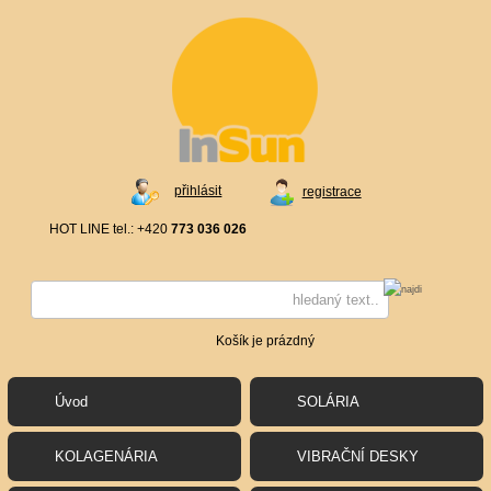
přihlásit
registrace
HOT LINE tel.: +420
773 036 026
Košík je prázdný
Úvod
SOLÁRIA
KOLAGENÁRIA
VIBRAČNÍ DESKY