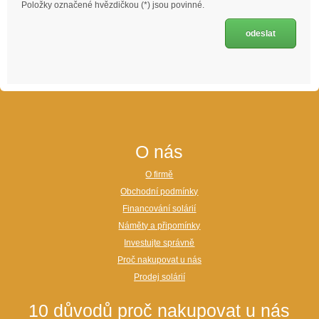
Položky označené hvězdičkou (*) jsou povinné.
O nás
O firmě
Obchodní podmínky
Financování solárií
Náměty a připomínky
Investujte správně
Proč nakupovat u nás
Prodej solárií
10 důvodů proč nakupovat u nás