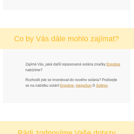
Co by Vás dále mohlo zajímat?
Zajímá Vás, jaká další repasovaná solária značky
Ergoline
nabízíme?
Rozhodli jste se investovat do nového solária? Podívejte
se na nabídku solárií
Ergoline
,
megaSun
či
Soltron
.
Rádi zodpovíme Vaše dotazy