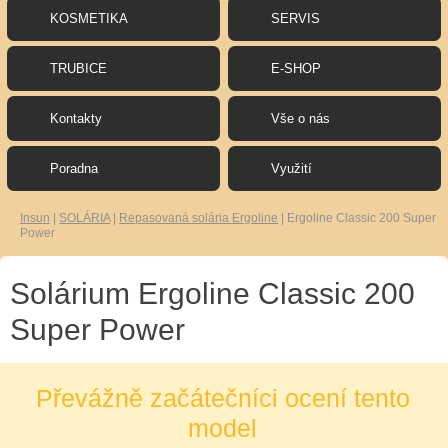
KOSMETIKA
SERVIS
TRUBICE
E-SHOP
Kontakty
Vše o nás
Poradna
Využití
Insun
|
SOLÁRIA
|
Repasovaná solária Ergoline
|
Ergoline Classic 200 Super
Power
Solárium Ergoline Classic 200
Super Power
Převážně začátečníci ocení tento
model