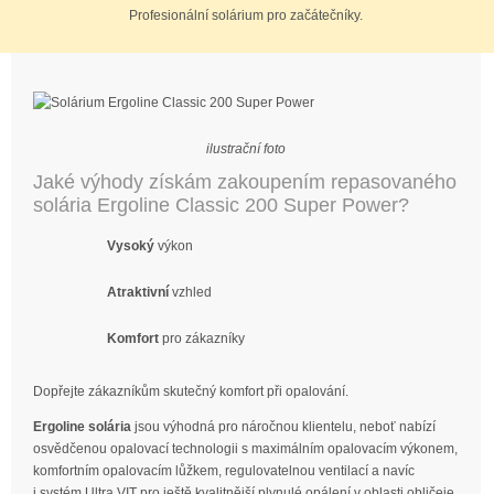
Profesionální solárium pro začátečníky.
ilustrační foto
Jaké výhody získám zakoupením repasovaného
solária Ergoline Classic 200 Super Power?
Vysoký
výkon
Atraktivní
vzhled
Komfort
pro zákazníky
Dopřejte zákazníkům skutečný komfort při opalování.
Ergoline solária
jsou výhodná pro náročnou klientelu, neboť nabízí
osvědčenou opalovací technologii s maximálním opalovacím výkonem,
komfortním opalovacím lůžkem, regulovatelnou ventilací a navíc
i systém Ultra VIT pro ještě kvalitnější plynulé opálení v oblasti obličeje