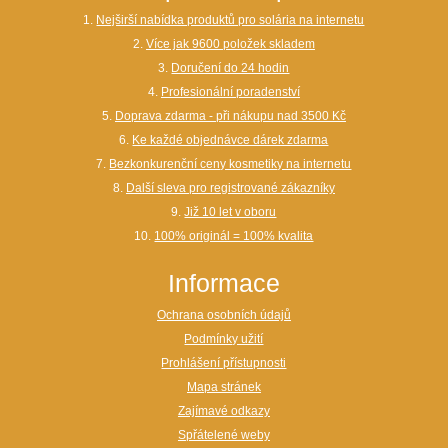
1.
Nejširší nabídka produktů pro solária na internetu
2.
Více jak 9600 položek skladem
3.
Doručení do 24 hodin
4.
Profesionální poradenství
5.
Doprava zdarma - při nákupu nad 3500 Kč
6.
Ke každé objednávce dárek zdarma
7.
Bezkonkurenční ceny kosmetiky na internetu
8.
Další sleva pro registrované zákazníky
9.
Již 10 let v oboru
10.
100% originál = 100% kvalita
Informace
Ochrana osobních údajů
Podmínky užití
Prohlášení přístupnosti
Mapa stránek
Zajímavé odkazy
Spřátelené weby