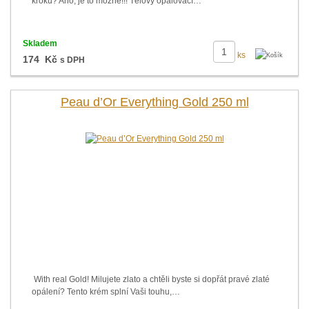
kroku? Ano, je to možné!!! Tělový opalovací…
Skladem
ks
174 Kč
s DPH
Peau d’Or Everything Gold 250 ml
With real Gold! Milujete zlato a chtěli byste si dopřát pravé zlaté
opálení? Tento krém splní Vaši touhu,…