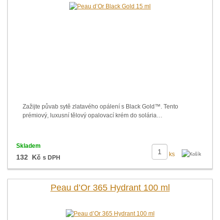
Zažijte půvab sytě zlatavého opálení s Black Gold™. Tento
prémiový, luxusní tělový opalovací krém do solária…
Skladem
ks
132 Kč
s DPH
Peau d’Or 365 Hydrant 100 ml