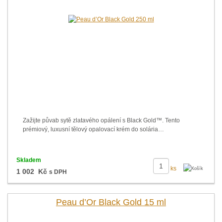
Zažijte půvab sytě zlatavého opálení s Black Gold™. Tento
prémiový, luxusní tělový opalovací krém do solária…
Skladem
ks
1 002 Kč
s DPH
Peau d’Or Black Gold 15 ml