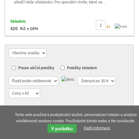
předčí Vaše očekávání. Pro speciální chvíle, které se…
Skladem
ks
420 Kč
s DPH
Pouze akční položky
Položky skladem
«
1
2
3
4
7
»
Tento web používá k poskytování služeb, personalizaci reklam a analýze
návštěvnosti soubory cookie. Používáním tohoto webu s tím souhlasíte.
V pořádku
Další informace