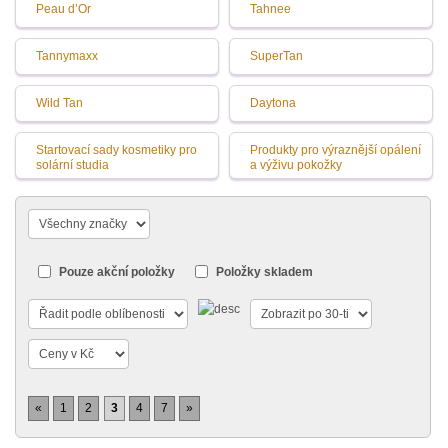
Peau d’Or
Tahnee
Tannymaxx
SuperTan
Wild Tan
Daytona
Startovací sady kosmetiky pro
Produkty pro výraznější opálení
solární studia
a výživu pokožky
Pouze akční položky
Položky skladem
«
1
2
3
4
7
»