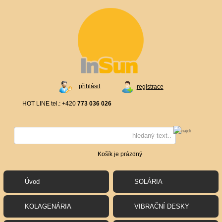
přihlásit
registrace
HOT LINE tel.: +420
773 036 026
Košík je prázdný
Úvod
SOLÁRIA
KOLAGENÁRIA
VIBRAČNÍ DESKY