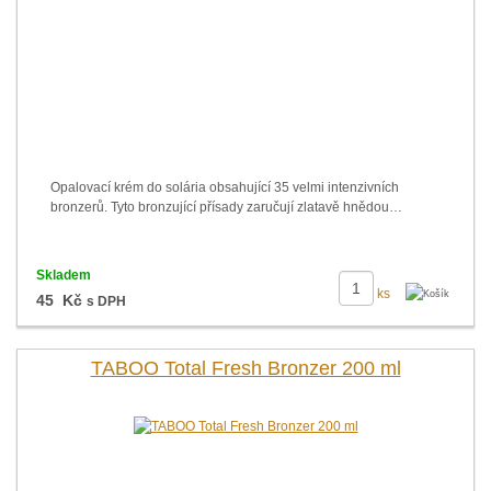
Opalovací krém do solária obsahující 35 velmi intenzivních
bronzerů. Tyto bronzující přísady zaručují zlatavě hnědou…
Skladem
ks
45 Kč
s DPH
TABOO Total Fresh Bronzer 200 ml