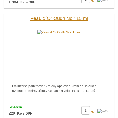
ks
1 964 Kč
s DPH
Peau d´Or Oudh Noir 15 ml
Exkluzivně parfémovaný tělový opalovací krém do solária s
hypoalergennímy účinky. Obsah aktivních látek - 22 karatů.…
Skladem
ks
220 Kč
s DPH