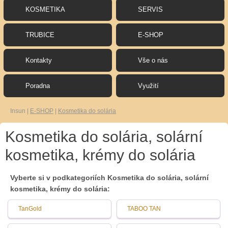
KOSMETIKA
SERVIS
TRUBICE
E-SHOP
Kontakty
Vše o nás
Poradna
Využití
Insun
|
E-SHOP
|
Kosmetika do solária
Kosmetika do solária, solární
kosmetika, krémy do solária
Vyberte si v podkategoriích Kosmetika do solária, solární
kosmetika, krémy do solária:
TanGold
TABOO TAN