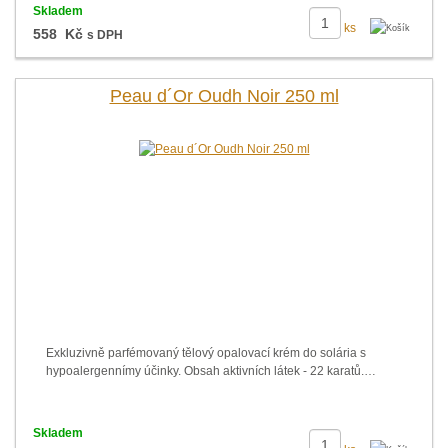
Skladem
ks
558 Kč
s DPH
Peau d´Or Oudh Noir 250 ml
Exkluzivně parfémovaný tělový opalovací krém do solária s
hypoalergennímy účinky. Obsah aktivních látek - 22 karatů.…
Skladem