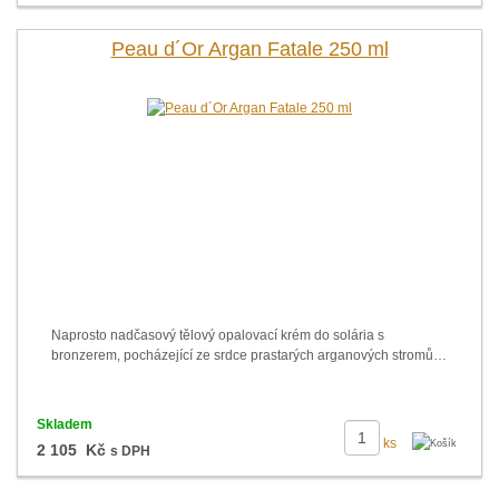
Peau d´Or Argan Fatale 250 ml
Naprosto nadčasový tělový opalovací krém do solária s
bronzerem, pocházející ze srdce prastarých arganových stromů…
Skladem
ks
2 105 Kč
s DPH